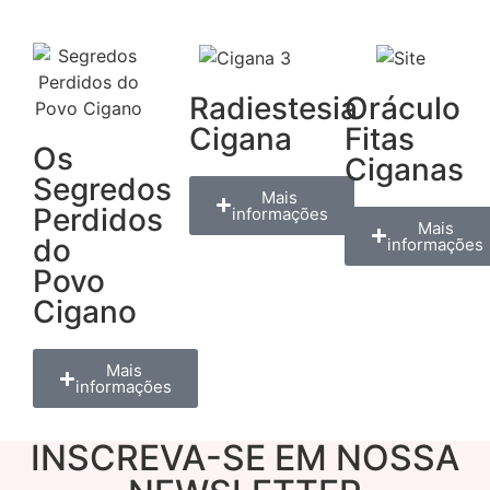
Radiestesia
Oráculo
Cigana
Fitas
Os
Ciganas
Segredos
Mais
Perdidos
informações
Mais
do
informações
Povo
Cigano
Mais
informações
INSCREVA-SE EM NOSSA