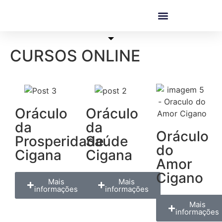
CURSOS ONLINE
Oráculo
Oráculo
da
da
Oráculo
Prosperidade
Saúde
do
Cigana
Cigana
Amor
Cigano
Mais
Mais
informações
informações
Mais
informações