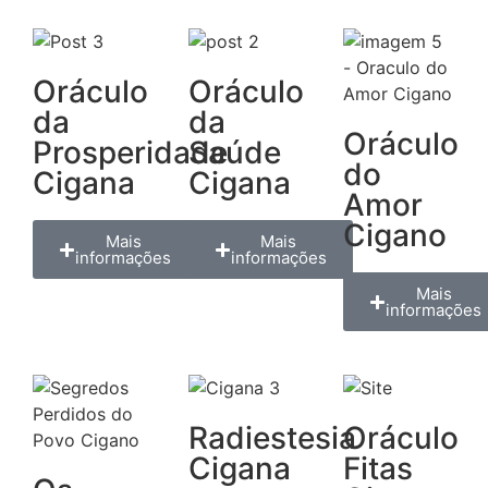
Oráculo
Oráculo
da
da
Oráculo
Prosperidade
Saúde
do
Cigana
Cigana
Amor
Cigano
Mais
Mais
informações
informações
Mais
informações
Radiestesia
Oráculo
Cigana
Fitas