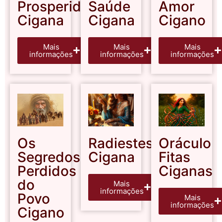
Prosperidade
Saúde
Amor
Cigana
Cigana
Cigano
Mais
Mais
Mais
informações
informações
informações
Os
Radiestesia
Oráculo
Segredos
Cigana
Fitas
Perdidos
Ciganas
do
Mais
informações
Povo
Mais
informações
Cigano