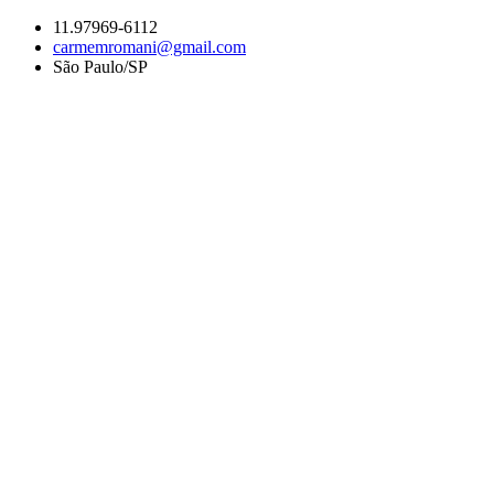
Ir
11.97969-6112
para
carmemromani@gmail.com
o
São Paulo/SP
conteúdo