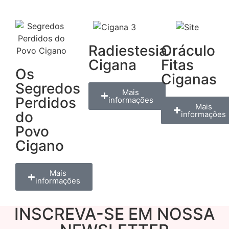
Radiestesia
Oráculo
Cigana
Fitas
Os
Ciganas
Segredos
Mais
Perdidos
informações
Mais
do
informações
Povo
Cigano
Mais
informações
INSCREVA-SE EM NOSSA