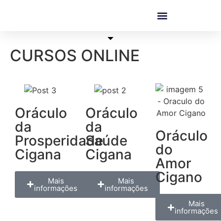
CURSOS ONLINE
Oráculo
Oráculo
da
da
Oráculo
Prosperidade
Saúde
do
Cigana
Cigana
Amor
Cigano
Mais
Mais
informações
informações
Mais
informações