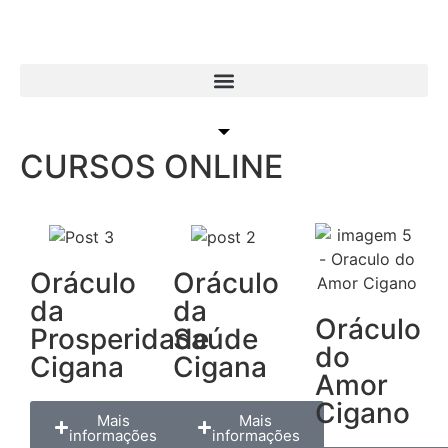
CURSOS ONLINE
Oráculo
Oráculo
da
da
Oráculo
Prosperidade
Saúde
do
Cigana
Cigana
Amor
Cigano
Mais
Mais
informações
informações