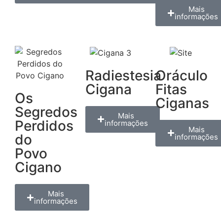
Mais
informações
Radiestesia
Oráculo
Cigana
Fitas
Os
Ciganas
Segredos
Mais
Perdidos
informações
Mais
do
informações
Povo
Cigano
Mais
informações