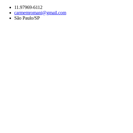
Ir
11.97969-6112
para
carmemromani@gmail.com
o
São Paulo/SP
conteúdo