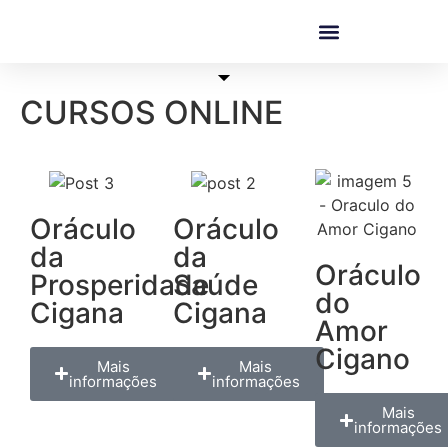
CURSOS ONLINE
Oráculo
Oráculo
da
da
Oráculo
Prosperidade
Saúde
do
Cigana
Cigana
Amor
Cigano
Mais
Mais
informações
informações
Mais
informações