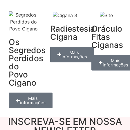
Radiestesia
Oráculo
Cigana
Fitas
Os
Ciganas
Segredos
Mais
Perdidos
informações
Mais
do
informações
Povo
Cigano
Mais
informações
INSCREVA-SE EM NOSSA