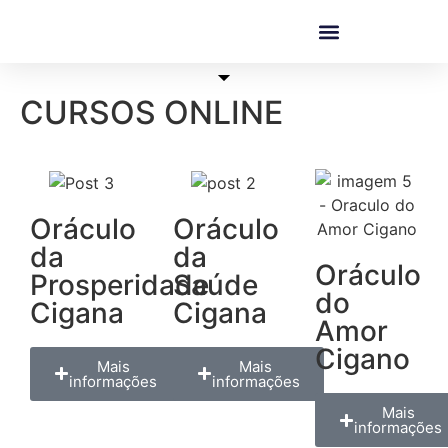
CURSOS ONLINE
Oráculo
Oráculo
da
da
Oráculo
Prosperidade
Saúde
do
Cigana
Cigana
Amor
Cigano
Mais
Mais
informações
informações
Mais
informações