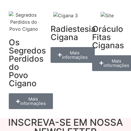
Radiestesia
Oráculo
Cigana
Fitas
Os
Ciganas
Segredos
Mais
Perdidos
informações
Mais
do
informações
Povo
Cigano
Mais
informações
INSCREVA-SE EM NOSSA