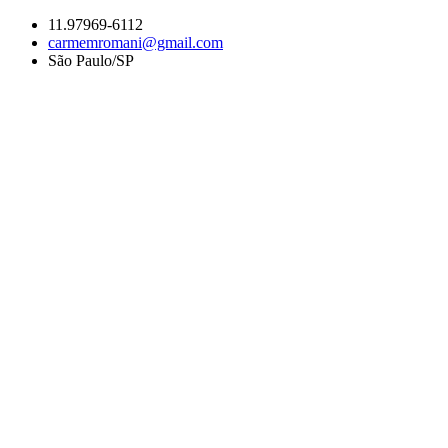
Ir
11.97969-6112
para
carmemromani@gmail.com
o
São Paulo/SP
conteúdo