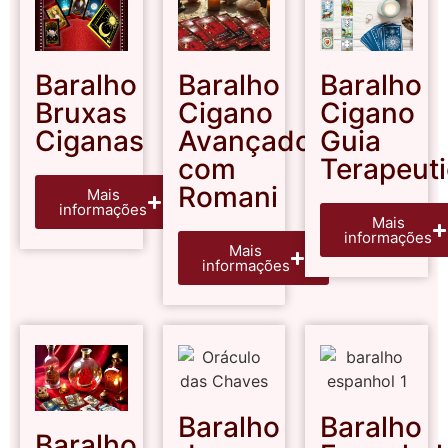
Baralho
Baralho
Baralho
Bruxas
Cigano
Cigano
Ciganas
Avançado
Guia
com
Terapeut
Romani
Mais
informações
Mais
informações
Mais
informações
Baralho
Baralho
Baralho