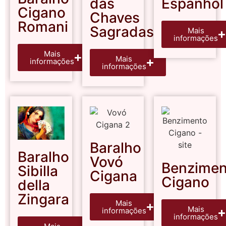
das
Espanhol
Cigano
Chaves
Romani
Sagradas
Mais
informações
Mais
Mais
informações
informações
Baralho
Baralho
Vovó
Benzimen
Sibilla
Cigana
Cigano
della
Zingara
Mais
Mais
informações
informações