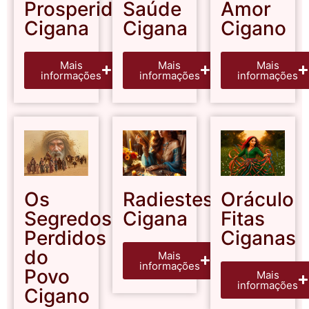
Prosperidade
Saúde
Amor
Cigana
Cigana
Cigano
Mais
Mais
Mais
informações
informações
informações
Os
Radiestesia
Oráculo
Segredos
Cigana
Fitas
Perdidos
Ciganas
do
Mais
informações
Povo
Mais
informações
Cigano