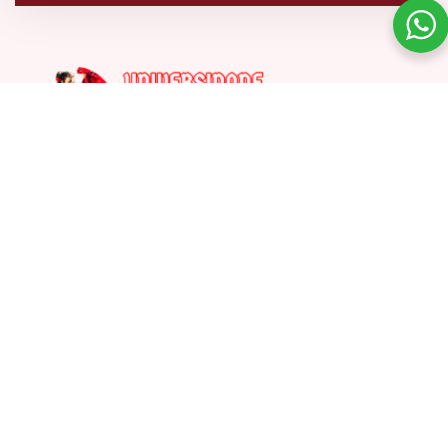
11.97969-6112
carmemromani@gmail.com
Rua: Tuiuti, 2667 – Tatuapé – São Paulo
MENU
Home