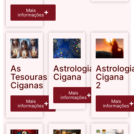
Mais
informações
As
Astrologia
Astrologi
Tesouras
Cigana
Cigana
Ciganas
2
Mais
informações
Mais
Mais
informações
informações