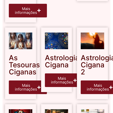
Mais
informações
As
Astrologia
Astrologi
Tesouras
Cigana
Cigana
Ciganas
2
Mais
informações
Mais
Mais
informações
informações