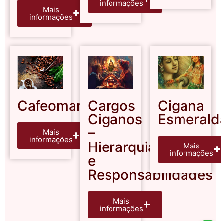
informações
Mais
informações
Cafeomancia
Cargos
Cigana
Ciganos
Esmerald
–
Mais
informações
Hierarquia
Mais
informações
e
Responsabilidades
Mais
informações