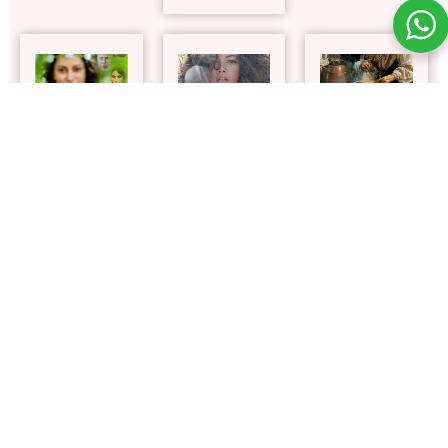
Ciganas
Como
Cozinha
Ancestrais
Desenvolver
Cigana
a
Clarividência
Mais
Mais
informações
informações
Mais
informações
INSCREVA-SE EM NOSSA
NEWSLETTER