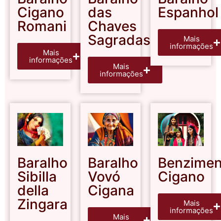
Cigano
das
Espanhol
Romani
Chaves
Sagradas
Mais
informações
Mais
informações
Mais
informações
Baralho
Baralho
Benzimen
Sibilla
Vovó
Cigano
della
Cigana
Zingara
Mais
informações
Mais