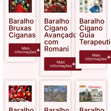
Baralho
Baralho
Baralho
Bruxas
Cigano
Cigano
Ciganas
Avançado
Guia
com
Terapeut
Romani
Mais
informações
Mais
informações
Mais
informações
Baralho
Baralho
Baralho