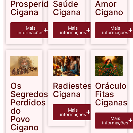
Prosperidade
Saúde
Amor
Cigana
Cigana
Cigano
Mais
Mais
Mais
informações
informações
informações
Os
Radiestesia
Oráculo
Segredos
Cigana
Fitas
Perdidos
Ciganas
do
Mais
informações
Povo
Mais
informações
Cigano