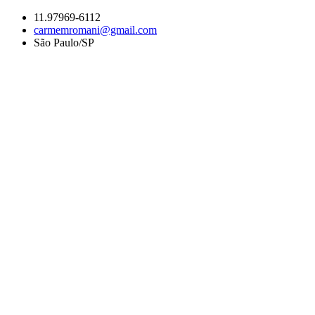
Ir
11.97969-6112
para
carmemromani@gmail.com
o
São Paulo/SP
conteúdo