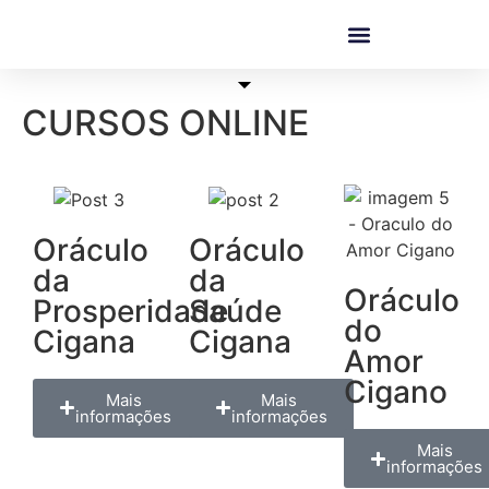
CURSOS ONLINE
Oráculo
Oráculo
da
da
Oráculo
Prosperidade
Saúde
do
Cigana
Cigana
Amor
Cigano
Mais
Mais
informações
informações
Mais
informações