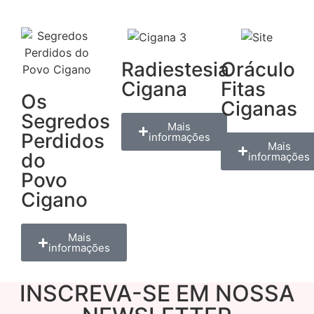
Radiestesia
Oráculo
Cigana
Fitas
Os
Ciganas
Segredos
Mais
Perdidos
informações
Mais
do
informações
Povo
Cigano
Mais
informações
INSCREVA-SE EM NOSSA