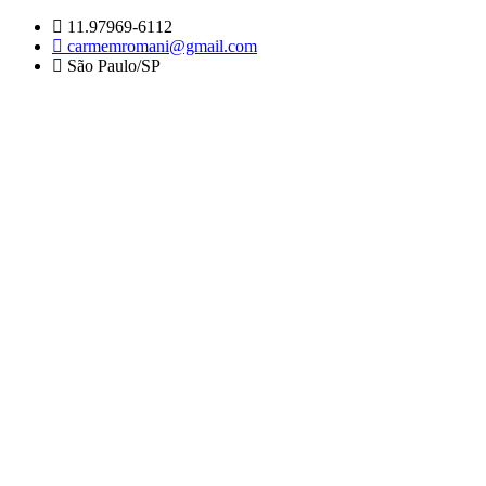
Ir
11.97969-6112
para
carmemromani@gmail.com
o
São Paulo/SP
conteúdo