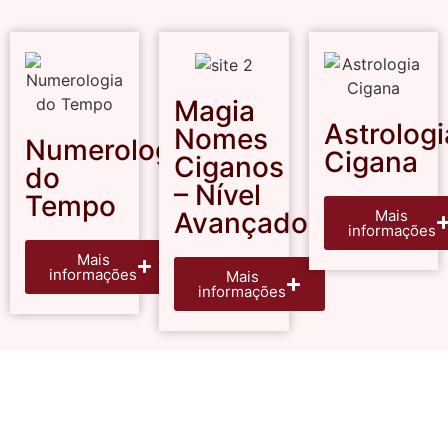
Magia
Astrologi
Nomes
Numerologia
Cigana
Ciganos
do
– Nível
Tempo
Mais
Avançado
informações
Mais
informações
Mais
informações