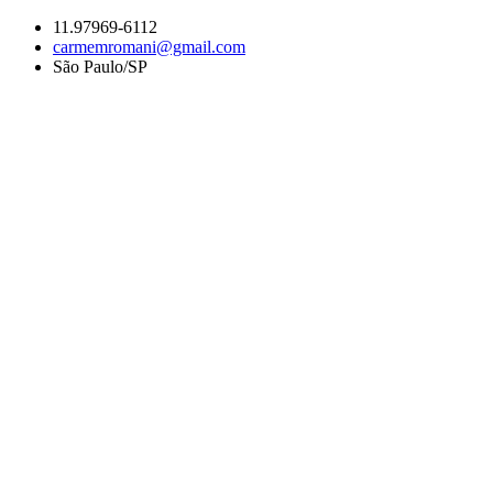
Ir
11.97969-6112
para
carmemromani@gmail.com
o
São Paulo/SP
conteúdo