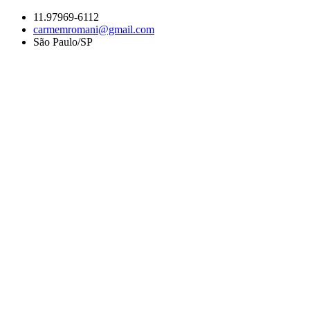
Ir
11.97969-6112
para
carmemromani@gmail.com
o
São Paulo/SP
conteúdo