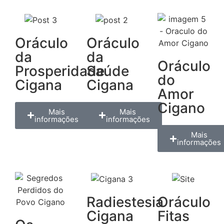
Oráculo
Oráculo
da
da
Oráculo
Prosperidade
Saúde
do
Cigana
Cigana
Amor
Cigano
Mais
Mais
informações
informações
Mais
informações
Radiestesia
Oráculo
Cigana
Fitas