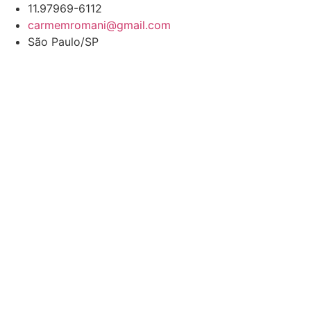
Ir
11.97969-6112
para
carmemromani@gmail.com
o
São Paulo/SP
conteúdo