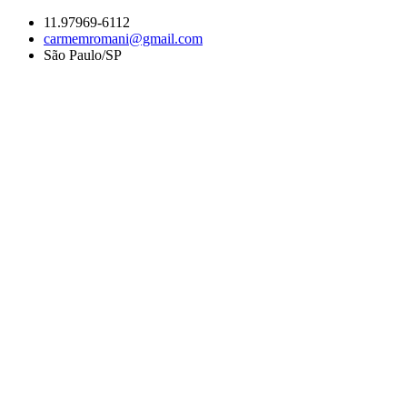
Ir
11.97969-6112
para
carmemromani@gmail.com
o
São Paulo/SP
conteúdo