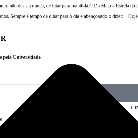
nto, não desista nunca, de lutar para mantê-la.(J.Da Mata – Estrêla da 
 anos. Sempre é tempo de olhar para o dia e abençoando-o dizer: – Hoje 
ER
os pela Universidade
CURSOS
LI
e
Baralho Cigano
omos
Bruxaria Cigana
g
Rotas Ciganas
ursos
Cigana Ancestral