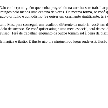
. Não conheço ninguém que tenha progredido na carreira sem trabalhar
omingos pelo menos uma centena de vezes. Da mesma forma, se você quis
 lado o orgulho e comodismo. Se quiser um casamento gratificante, terá d
zem. Mas, para conseguir um resultado diferente da maioria, você tem d
odelo de sucesso. Se você quiser atingir uma meta especial, terá de es
elevisão. Terá de trabalhar, enquanto os outros tomam sol à beira da pi
a mágica é ilusão. E ilusão não tira ninguém do lugar onde está. Ilusão